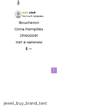
5.0
alla8
Частный продавец
Boucheron
Cinna Pampilles
JPN00091
Нет в наличии
$ —
1
jewel_buy_brand_text