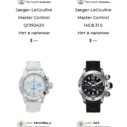
Частный продавец
Частный продавец
Jaeger-LeCoultre
Jaeger-LeCoultre
Master Control
Master Control
Q1392420
145.8.31.S
Нет в наличии
Нет в наличии
$ —
$ —
5.0
veronika_c
5.0
iurii
Частный продавец
Частный продавец