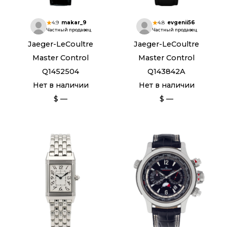
4.9
makar_9
4.8
evgenii56
Частный продавец
Частный продавец
Jaeger-LeCoultre
Jaeger-LeCoultre
Master Control
Master Control
Q1452504
Q143842A
Нет в наличии
Нет в наличии
$ —
$ —