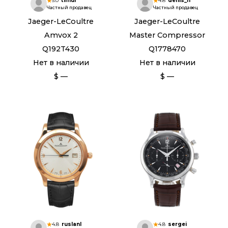
5.0
timur
4.8
denis_h
Частный продавец
Частный продавец
Jaeger-LeCoultre
Jaeger-LeCoultre
Amvox 2
Master Compressor
Q192T430
Q1778470
Нет в наличии
Нет в наличии
$ —
$ —
4.8
ruslanl
4.8
sergei