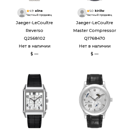
4.9
alina
5.0
kirillw
Частный продавец
Частный продавец
Jaeger-LeCoultre
Jaeger-LeCoultre
Reverso
Master Compressor
Q2568102
Q1768470
Нет в наличии
Нет в наличии
$ —
$ —