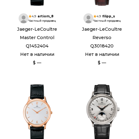
4.9
artiom_8
4.9
filipp_s
Частный продавец
Частный продавец
Jaeger-LeCoultre
Jaeger-LeCoultre
Master Control
Reverso
Q1452404
Q3018420
Нет в наличии
Нет в наличии
$ —
$ —