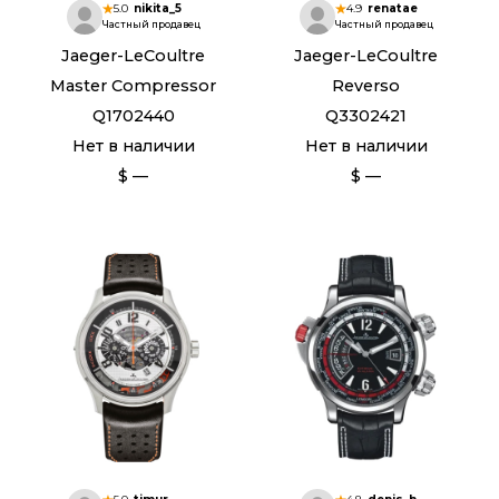
5.0
nikita_5
4.9
renatae
Частный продавец
Частный продавец
Jaeger-LeCoultre
Jaeger-LeCoultre
Master Compressor
Reverso
Q1702440
Q3302421
Нет в наличии
Нет в наличии
$ —
$ —