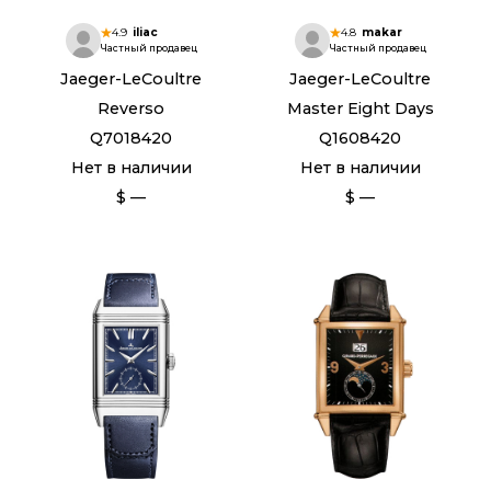
4.9
iliac
4.8
makar
Частный продавец
Частный продавец
Jaeger-LeCoultre
Jaeger-LeCoultre
Reverso
Master Eight Days
Q7018420
Q1608420
Нет в наличии
Нет в наличии
$ —
$ —