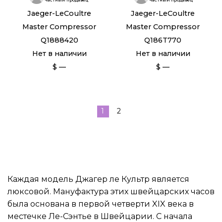
Jaeger-LeCoultre
Jaeger-LeCoultre
Master Compressor
Master Compressor
Q1888420
Q186T770
Нет в наличии
Нет в наличии
$ —
$ —
1
2
Каждая модель Джагер ле Культр является
люксовой. Мануфактура этих швейцарских часов
была основана в первой четверти XIX века в
местечке Ле-Сэнтье в Швейцарии. С начала