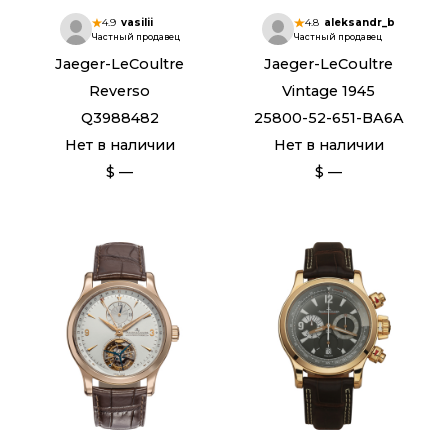
4.9
vasilii
4.8
aleksandr_b
Частный продавец
Частный продавец
Jaeger-LeCoultre
Jaeger-LeCoultre
Reverso
Vintage 1945
Q3988482
25800-52-651-BA6A
Нет в наличии
Нет в наличии
$ —
$ —