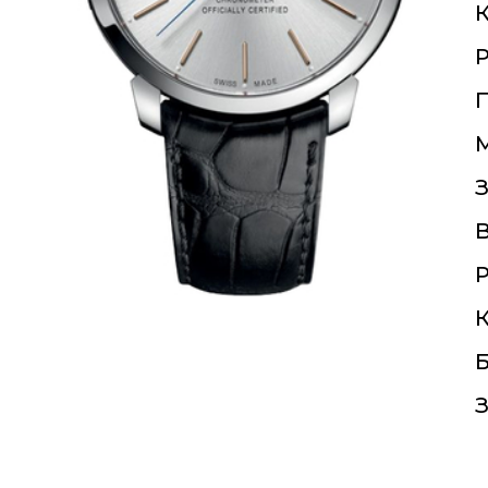
К
П
З
Р
К
Б
З