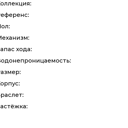
оллекция:
Референс:
ол:
Механизм:
апас хода:
Водонепроницаемость:
азмер:
орпус:
раслет:
астёжка: