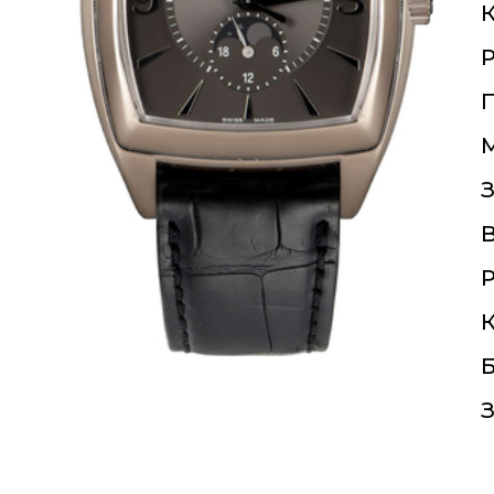
К
П
З
Р
К
Б
З