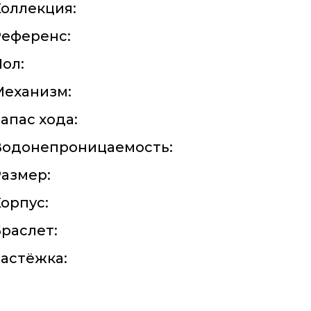
оллекция:
Референс:
ол:
Механизм:
апас хода:
Водонепроницаемость:
азмер:
орпус:
раслет:
астёжка: